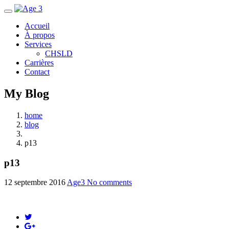
Accueil
À propos
Services
CHSLD
Carrières
Contact
My Blog
home
blog
p13
p13
12 septembre 2016
Age3
No comments